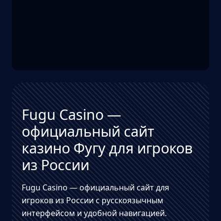
Fugu Casino —
официальный сайт
казино Фугу для игроков
из России
Fugu Casino — официальный сайт для
игроков из России с русскоязычным
интерфейсом и удобной навигацией.