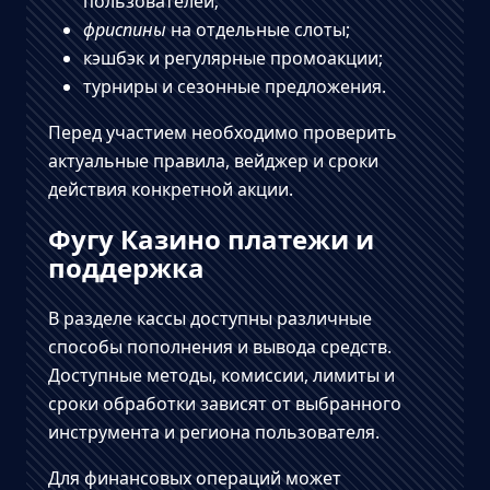
пользователей;
фриспины
на отдельные слоты;
кэшбэк и регулярные промоакции;
турниры и сезонные предложения.
Перед участием необходимо проверить
актуальные правила, вейджер и сроки
действия конкретной акции.
Фугу Казино платежи и
поддержка
В разделе кассы доступны различные
способы пополнения и вывода средств.
Доступные методы, комиссии, лимиты и
сроки обработки зависят от выбранного
инструмента и региона пользователя.
Для финансовых операций может