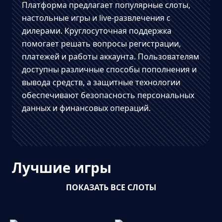
Платформа предлагает популярные слоты,
настольные игры и live-развлечения с
дилерами. Круглосуточная поддержка
помогает решать вопросы регистрации,
платежей и работы аккаунта. Пользователям
доступны различные способы пополнения и
вывода средств, а защитные технологии
обеспечивают безопасность персональных
данных и финансовых операций.
Лучшие игры
ПОКАЗАТЬ ВСЕ СЛОТЫ