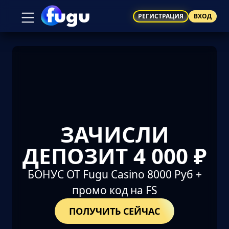
РЕГИСТРАЦИЯ
ВХОД
ЗАЧИСЛИ
ДЕПОЗИТ 4 000 ₽
БОНУС ОТ Fugu Casino 8000 Руб +
промо код на FS
ПОЛУЧИТЬ СЕЙЧАС