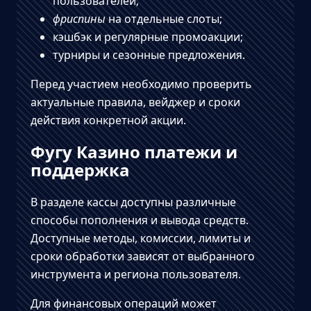
пользователей;
фриспины
на отдельные слоты;
кэшбэк и регулярные промоакции;
турниры и сезонные предложения.
Перед участием необходимо проверить
актуальные правила, вейджер и сроки
действия конкретной акции.
Фугу Казино платежи и
поддержка
В разделе кассы доступны различные
способы пополнения и вывода средств.
Доступные методы, комиссии, лимиты и
сроки обработки зависят от выбранного
инструмента и региона пользователя.
Для финансовых операций может