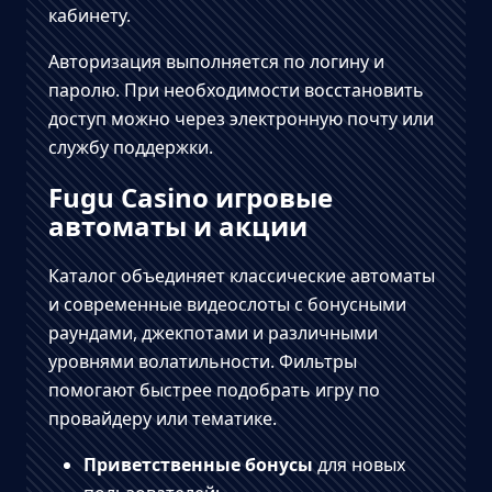
кабинету.
Авторизация выполняется по логину и
паролю. При необходимости восстановить
доступ можно через электронную почту или
службу поддержки.
Fugu Casino игровые
автоматы и акции
Каталог объединяет классические автоматы
и современные видеослоты с бонусными
раундами, джекпотами и различными
уровнями волатильности. Фильтры
помогают быстрее подобрать игру по
провайдеру или тематике.
Приветственные бонусы
для новых