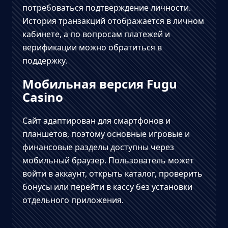
потребоваться подтверждение личности.
История транзакций отображается в личном
кабинете, а по вопросам платежей и
верификации можно обратиться в
поддержку.
Мобильная версия Fugu
Casino
Сайт адаптирован для смартфонов и
планшетов, поэтому основные игровые и
финансовые разделы доступны через
мобильный браузер. Пользователь может
войти в аккаунт, открыть каталог, проверить
бонусы или перейти в кассу без установки
отдельного приложения.