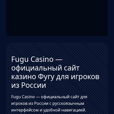
Fugu Casino —
официальный сайт
казино Фугу для игроков
из России
Fugu Casino — официальный сайт для
игроков из России с русскоязычным
интерфейсом и удобной навигацией.