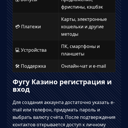
фриспины, кэшбэк
Карты, электронные
💳 Платежи
кошельки и другие
методы
ПК, смартфоны и
💻 Устройства
планшеты
🛠️ Поддержка
Онлайн-чат и e-mail
Фугу Казино регистрация и
вход
Для создания аккаунта достаточно указать e-
mail или телефон, придумать пароль и
выбрать валюту счёта. После подтверждения
контактов открывается доступ к личному