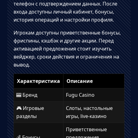
телефон с подтверждением данных. После
входа доступны личный кабинет, бонусы,
история операций и настройки профиля.
Игрокам доступны приветственные бонусы,
фриспины, кэшбэк и другие акции. Перед
активацией предложения стоит изучить
вейджер, сроки действия и ограничения на
вывод.
Характеристика
Описание
🎰 Бренд
Fugu Casino
🎮 Игровые
Слоты, настольные
разделы
игры, live-казино
Приветственные
💰 Бонусы
предложения,