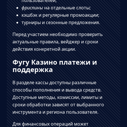
пользователей;
фриспины
на отдельные слоты;
кэшбэк и регулярные промоакции;
турниры и сезонные предложения.
Перед участием необходимо проверить
актуальные правила, вейджер и сроки
действия конкретной акции.
Фугу Казино платежи и
поддержка
В разделе кассы доступны различные
способы пополнения и вывода средств.
Доступные методы, комиссии, лимиты и
сроки обработки зависят от выбранного
инструмента и региона пользователя.
Для финансовых операций может