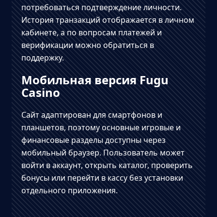
потребоваться подтверждение личности.
История транзакций отображается в личном
кабинете, а по вопросам платежей и
верификации можно обратиться в
поддержку.
Мобильная версия Fugu
Casino
Сайт адаптирован для смартфонов и
планшетов, поэтому основные игровые и
финансовые разделы доступны через
мобильный браузер. Пользователь может
войти в аккаунт, открыть каталог, проверить
бонусы или перейти в кассу без установки
отдельного приложения.