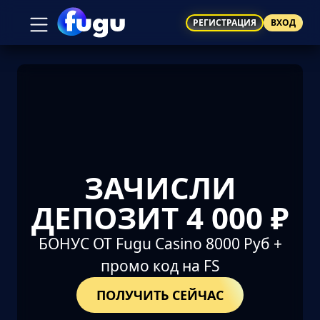
РЕГИСТРАЦИЯ
ВХОД
ЗАЧИСЛИ
ДЕПОЗИТ 4 000 ₽
БОНУС ОТ Fugu Casino 8000 Руб +
промо код на FS
ПОЛУЧИТЬ СЕЙЧАС