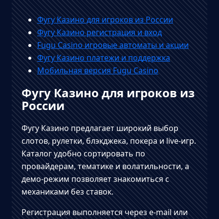
Фугу Казино для игроков из России
Фугу Казино регистрация и вход
Fugu Casino игровые автоматы и акции
Фугу Казино платежи и поддержка
Мобильная версия Fugu Casino
Фугу Казино для игроков из
России
Фугу Казино предлагает широкий выбор
слотов, рулетки, блэкджека, покера и live-игр.
Каталог удобно сортировать по
провайдерам, тематике и волатильности, а
демо-режим позволяет знакомиться с
механиками без ставок.
Регистрация выполняется через e-mail или