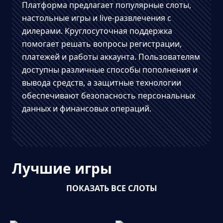
Платформа предлагает популярные слоты,
настольные игры и live-развлечения с
дилерами. Круглосуточная поддержка
помогает решать вопросы регистрации,
платежей и работы аккаунта. Пользователям
доступны различные способы пополнения и
вывода средств, а защитные технологии
обеспечивают безопасность персональных
данных и финансовых операций.
Лучшие игры
ПОКАЗАТЬ ВСЕ СЛОТЫ