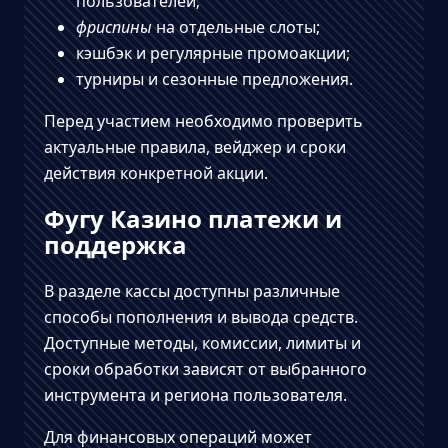
пользователей;
фриспины
на отдельные слоты;
кэшбэк и регулярные промоакции;
турниры и сезонные предложения.
Перед участием необходимо проверить
актуальные правила, вейджер и сроки
действия конкретной акции.
Фугу Казино платежи и
поддержка
В разделе кассы доступны различные
способы пополнения и вывода средств.
Доступные методы, комиссии, лимиты и
сроки обработки зависят от выбранного
инструмента и региона пользователя.
Для финансовых операций может