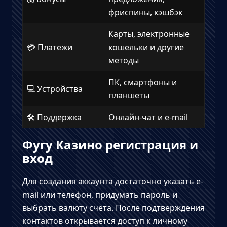
фриспины, кэшбэк
Карты, электронные
💳 Платежи
кошельки и другие
методы
ПК, смартфоны и
💻 Устройства
планшеты
🛠️ Поддержка
Онлайн-чат и e-mail
Фугу Казино регистрация и
вход
Для создания аккаунта достаточно указать e-
mail или телефон, придумать пароль и
выбрать валюту счёта. После подтверждения
контактов открывается доступ к личному