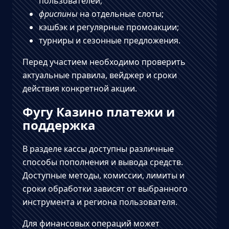
пользователей;
фриспины
на отдельные слоты;
кэшбэк и регулярные промоакции;
турниры и сезонные предложения.
Перед участием необходимо проверить
актуальные правила, вейджер и сроки
действия конкретной акции.
Фугу Казино платежи и
поддержка
В разделе кассы доступны различные
способы пополнения и вывода средств.
Доступные методы, комиссии, лимиты и
сроки обработки зависят от выбранного
инструмента и региона пользователя.
Для финансовых операций может