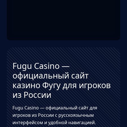
Fugu Casino —
официальный сайт
казино Фугу для игроков
из России
Fugu Casino — официальный сайт для
игроков из России с русскоязычным
интерфейсом и удобной навигацией.