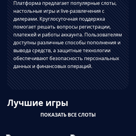
Платформа предлагает популярные слоты,
настольные игры и live-развлечения с
дилерами. Круглосуточная поддержка
помогает решать вопросы регистрации,
платежей и работы аккаунта. Пользователям
доступны различные способы пополнения и
вывода средств, а защитные технологии
обеспечивают безопасность персональных
данных и финансовых операций.
Лучшие игры
ПОКАЗАТЬ ВСЕ СЛОТЫ