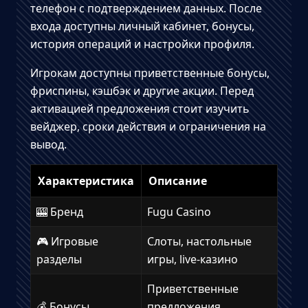
телефон с подтверждением данных. После
входа доступны личный кабинет, бонусы,
история операций и настройки профиля.
Игрокам доступны приветственные бонусы,
фриспины, кэшбэк и другие акции. Перед
активацией предложения стоит изучить
вейджер, сроки действия и ограничения на
вывод.
Характеристика
Описание
🎰 Бренд
Fugu Casino
🎮 Игровые
Слоты, настольные
разделы
игры, live-казино
Приветственные
💰 Бонусы
предложения,