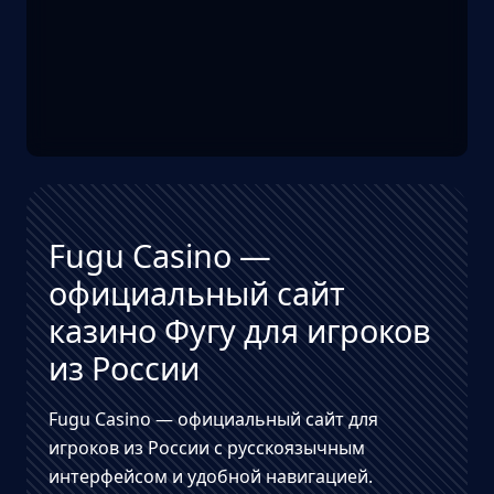
Fugu Casino —
официальный сайт
казино Фугу для игроков
из России
Fugu Casino — официальный сайт для
игроков из России с русскоязычным
интерфейсом и удобной навигацией.