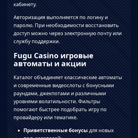
кабинету.
Авторизация выполняется по логину и
паролю. При необходимости восстановить
доступ можно через электронную почту или
службу поддержки.
Fugu Casino игровые
автоматы и акции
Каталог объединяет классические автоматы
и современные видеослоты с бонусными
раундами, джекпотами и различными
уровнями волатильности. Фильтры
помогают быстрее подобрать игру по
провайдеру или тематике.
Приветственные бонусы
для новых