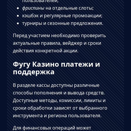
пользователей;
фриспины
на отдельные слоты;
кэшбэк и регулярные промоакции;
турниры и сезонные предложения.
Перед участием необходимо проверить
актуальные правила, вейджер и сроки
действия конкретной акции.
Фугу Казино платежи и
поддержка
В разделе кассы доступны различные
способы пополнения и вывода средств.
Доступные методы, комиссии, лимиты и
сроки обработки зависят от выбранного
инструмента и региона пользователя.
Для финансовых операций может