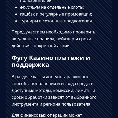
пользователей;
фриспины
на отдельные слоты;
кэшбэк и регулярные промоакции;
турниры и сезонные предложения.
Перед участием необходимо проверить
актуальные правила, вейджер и сроки
действия конкретной акции.
Фугу Казино платежи и
поддержка
В разделе кассы доступны различные
способы пополнения и вывода средств.
Доступные методы, комиссии, лимиты и
сроки обработки зависят от выбранного
инструмента и региона пользователя.
Для финансовых операций может