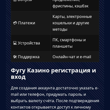
фриспины, кэшбэк
Карты, электронные
💳 Платежи
кошельки и другие
методы
ПК, смартфоны и
💻 Устройства
планшеты
🛠️ Поддержка
Онлайн-чат и e-mail
Фугу Казино регистрация и
вход
Для создания аккаунта достаточно указать e-
mail или телефон, придумать пароль и
выбрать валюту счёта. После подтверждения
контактов открывается доступ к личному