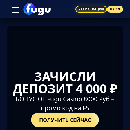
РЕГИСТРАЦИЯ
ВХОД
ЗАЧИСЛИ
ДЕПОЗИТ 4 000 ₽
БОНУС ОТ Fugu Casino 8000 Руб +
промо код на FS
ПОЛУЧИТЬ СЕЙЧАС