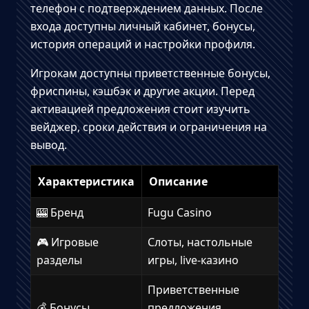
телефон с подтверждением данных. После
входа доступны личный кабинет, бонусы,
история операций и настройки профиля.
Игрокам доступны приветственные бонусы,
фриспины, кэшбэк и другие акции. Перед
активацией предложения стоит изучить
вейджер, сроки действия и ограничения на
вывод.
Характеристика
Описание
🎰 Бренд
Fugu Casino
🎮 Игровые
Слоты, настольные
разделы
игры, live-казино
Приветственные
💰 Бонусы
предложения,