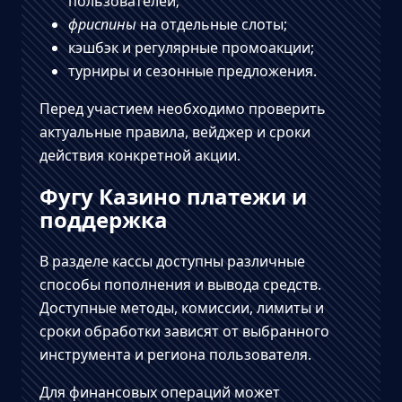
пользователей;
фриспины
на отдельные слоты;
кэшбэк и регулярные промоакции;
турниры и сезонные предложения.
Перед участием необходимо проверить
актуальные правила, вейджер и сроки
действия конкретной акции.
Фугу Казино платежи и
поддержка
В разделе кассы доступны различные
способы пополнения и вывода средств.
Доступные методы, комиссии, лимиты и
сроки обработки зависят от выбранного
инструмента и региона пользователя.
Для финансовых операций может