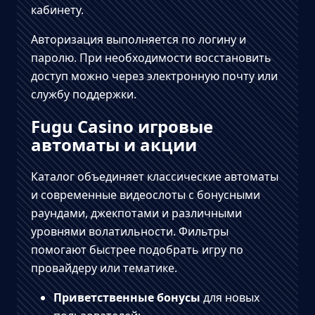
кабинету.
Авторизация выполняется по логину и
паролю. При необходимости восстановить
доступ можно через электронную почту или
службу поддержки.
Fugu Casino игровые
автоматы и акции
Каталог объединяет классические автоматы
и современные видеослоты с бонусными
раундами, джекпотами и различными
уровнями волатильности. Фильтры
помогают быстрее подобрать игру по
провайдеру или тематике.
Приветственные бонусы
для новых